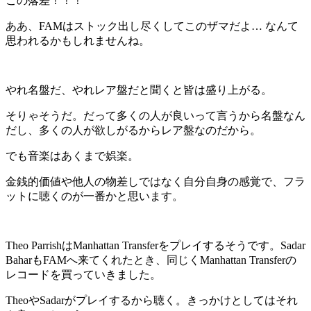
この落差！！！
ああ、FAMはストック出し尽くしてこのザマだよ… なんて
思われるかもしれませんね。
やれ名盤だ、やれレア盤だと聞くと皆は盛り上がる。
そりゃそうだ。だって多くの人が良いって言うから名盤なん
だし、多くの人が欲しがるからレア盤なのだから。
でも音楽はあくまで娯楽。
金銭的価値や他人の物差しではなく自分自身の感覚で、フラ
ットに聴くのが一番かと思います。
Theo ParrishはManhattan Transferをプレイするそうです。Sadar
BaharもFAMへ来てくれたとき、同じくManhattan Transferの
レコードを買っていきました。
TheoやSadarがプレイするから聴く。きっかけとしてはそれ