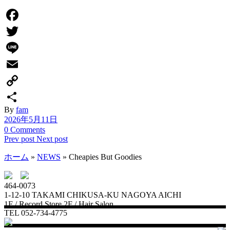
Facebook
Twitter
Line
Email
Copy
By
fam
Link
共
2026年5月11日
有
0 Comments
Prev post
Next post
ホーム
»
NEWS
»
Cheapies But Goodies
464-0073
1-12-10 TAKAMI CHIKUSA-KU NAGOYA AICHI
1F / Record Store 2F / Hair Salon
TEL 052-734-4775