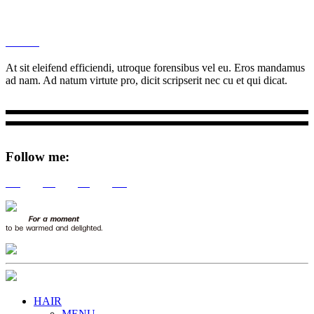
M
Ottar.
At sit eleifend efficiendi, utroque forensibus vel eu. Eros mandamus
ad nam. Ad natum virtute pro, dicit scripserit nec cu et qui dicat.
Follow me:
Tw
Be
Fb
Pin
HAIR
MENU