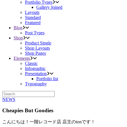
Portfolio Types
Gallery Joined
Layouts
Standard
Featured
Blog
Post Types
Shop
Product Single
Shop Layouts
Shop Pages
Elements
Classic
Infographic
Presentation
Portfolio list
Typography
NEWS
Cheapies But Goodies
こんにちは！一階レコード店 店主のtonです！