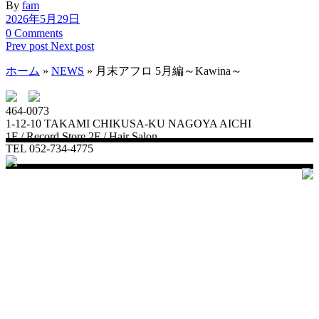
By
fam
Link
共
2026年5月29日
有
0 Comments
Prev post
Next post
ホーム
»
NEWS
»
月末アフロ 5月編～Kawina～
464-0073
1-12-10 TAKAMI CHIKUSA-KU NAGOYA AICHI
1F / Record Store 2F / Hair Salon
TEL 052-734-4775