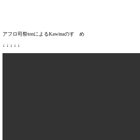
アフロ司祭tonによるKawinaのすゝめ
↓ ↓ ↓ ↓ ↓