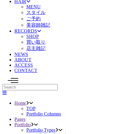
HAIR
MENU
スタイル
ご予約
美容師雑記
RECORDS
SHOP
買い取り
店主雑記
NEWS
ABOUT
ACCESS
CONTACT
Home
TOP
Portfolio Columns
Pages
Portfolio
Portfolio Types