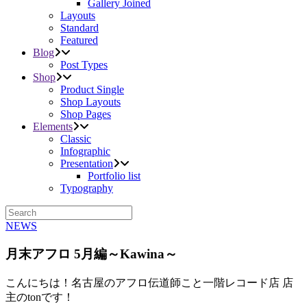
Gallery Joined
Layouts
Standard
Featured
Blog
Post Types
Shop
Product Single
Shop Layouts
Shop Pages
Elements
Classic
Infographic
Presentation
Portfolio list
Typography
NEWS
月末アフロ 5月編～Kawina～
こんにちは！名古屋のアフロ伝道師こと一階レコード店 店
主のtonです！