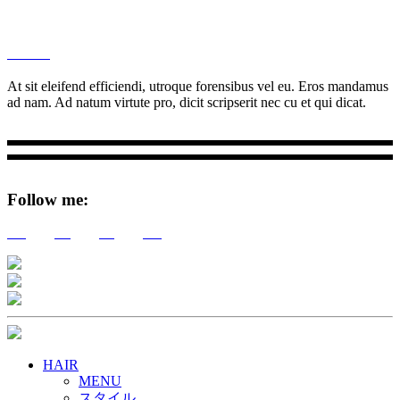
M
Ottar.
At sit eleifend efficiendi, utroque forensibus vel eu. Eros mandamus
ad nam. Ad natum virtute pro, dicit scripserit nec cu et qui dicat.
Follow me:
Tw
Be
Fb
Pin
HAIR
MENU
スタイル