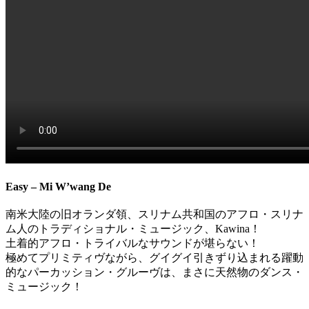
Easy – Mi W’wang De
南米大陸の旧オランダ領、スリナム共和国のアフロ・スリナ
ム人のトラディショナル・ミュージック、Kawina！
土着的アフロ・トライバルなサウンドが堪らない！
極めてプリミティヴながら、グイグイ引きずり込まれる躍動
的なパーカッション・グルーヴは、まさに天然物のダンス・
ミュージック！