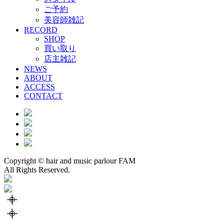
ご予約
美容師雑記
RECORD
SHOP
買い取り
店主雑記
NEWS
ABOUT
ACCESS
CONTACT
Copyright © hair and music parlour FAM
All Rights Reserved.