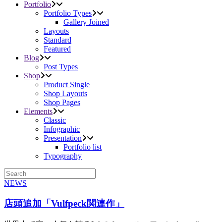
Portfolio
Portfolio Types
Gallery Joined
Layouts
Standard
Featured
Blog
Post Types
Shop
Product Single
Shop Layouts
Shop Pages
Elements
Classic
Infographic
Presentation
Portfolio list
Typography
NEWS
店頭追加「Vulfpeck関連作」