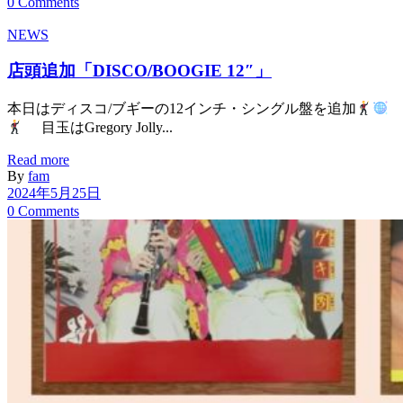
0 Comments
NEWS
店頭追加「DISCO/BOOGIE 12″」
本日はディスコ/ブギーの12インチ・シングル盤を追加
目玉はGregory Jolly...
Read more
By
fam
2024年5月25日
0 Comments