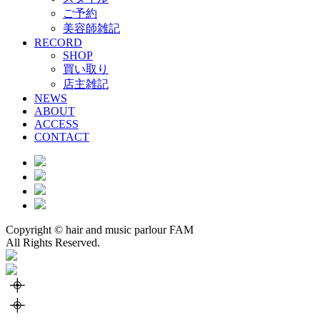
ご予約
美容師雑記
RECORD
SHOP
買い取り
店主雑記
NEWS
ABOUT
ACCESS
CONTACT
Copyright © hair and music parlour FAM
All Rights Reserved.