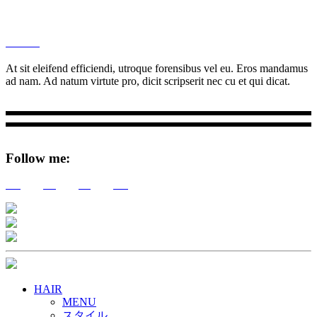
M
Ottar.
At sit eleifend efficiendi, utroque forensibus vel eu. Eros mandamus
ad nam. Ad natum virtute pro, dicit scripserit nec cu et qui dicat.
Follow me:
Tw
Be
Fb
Pin
HAIR
MENU
スタイル