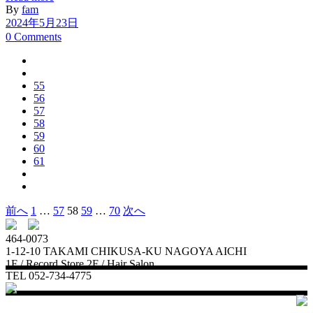
By
fam
2024年5月23日
0 Comments
55
56
57
58
59
60
61
前へ
1
…
57
58
59
…
70
次へ
投
稿
464-0073
1-12-10 TAKAMI CHIKUSA-KU NAGOYA AICHI
の
1F / Record Store 2F / Hair Salon
TEL 052-734-4775
ペ
ー