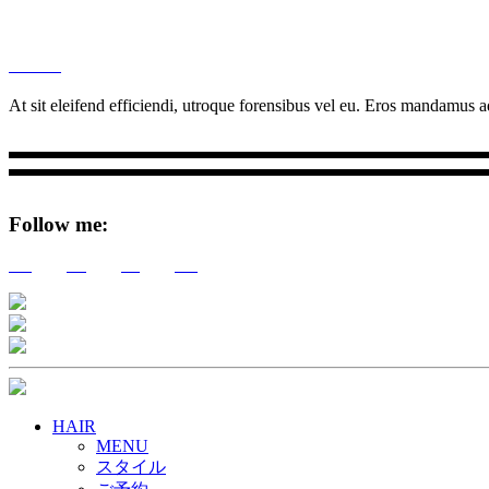
M
Ottar.
At sit eleifend efficiendi, utroque forensibus vel eu. Eros mandamus ad
Follow me:
Tw
Be
Fb
Pin
HAIR
MENU
スタイル