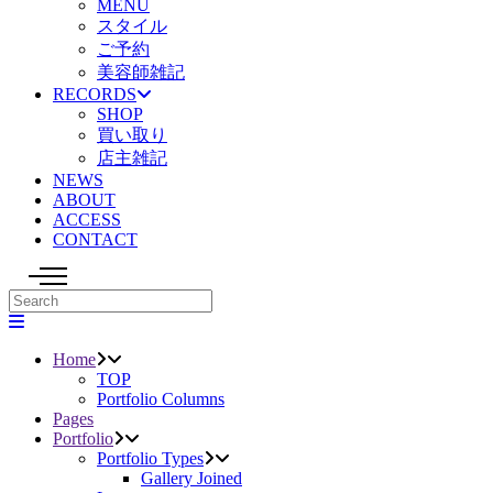
MENU
スタイル
ご予約
美容師雑記
RECORDS
SHOP
買い取り
店主雑記
NEWS
ABOUT
ACCESS
CONTACT
Home
TOP
Portfolio Columns
Pages
Portfolio
Portfolio Types
Gallery Joined