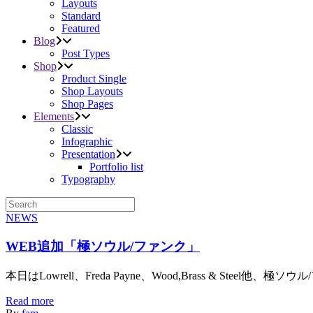
Layouts
Standard
Featured
Blog
Post Types
Shop
Product Single
Shop Layouts
Shop Pages
Elements
Classic
Infographic
Presentation
Portfolio list
Typography
NEWS
WEB追加「極ソウル/ファンク」
本日はLowrell、Freda Payne、Wood,Brass & Steel他、極
Read more