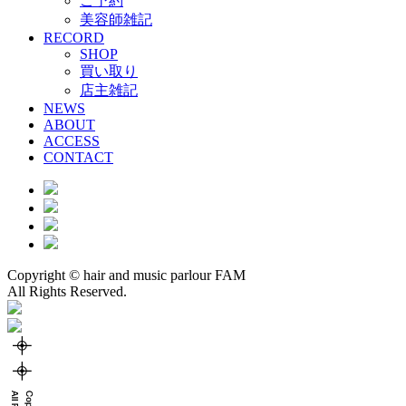
ご予約
美容師雑記
RECORD
SHOP
買い取り
店主雑記
NEWS
ABOUT
ACCESS
CONTACT
Copyright © hair and music parlour FAM
All Rights Reserved.