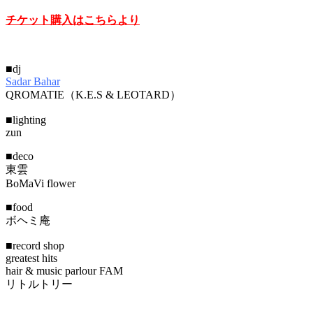
チケット購入はこちらより
■dj
Sadar Bahar
QROMATIE（K.E.S & LEOTARD）
■lighting
zun
■deco
東雲
BoMaVi flower
■food
ボヘミ庵
■record shop
greatest hits
hair & music parlour FAM
リトルトリー