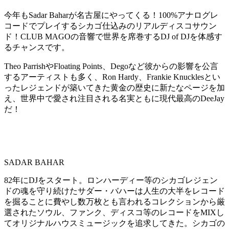
今年もSadar Baharが名古屋にやってくる！100%アナログレ
コードでプレイするシカゴ仕込みのリアルディスコサウン
ド！CLUB MAGOの音響で世界を席巻するDJ of DJを体感す
るチャンスです。
Theo ParrishやFloating Points、Degoなど彼からの影響を公言
するアーティストも多く、Ron Hardy、Frankie Knucklesとい
ったレジェンドが築いてきた黄金の歴史に新たなページを加
え、世界中で愛され注目される名実ともに現代最高のDeeJay
だ！
SADAR BAHAR
82年にDJをスタート。ロンハーディー等のシカゴレジェン
ドの魂を守り続けたサダー・バハーは人生の大半をレコード
を掘ることに費やし数万枚とも言われるコレクションから厳
選されたソウル、ファンク、ディスコ等のレコードをMIXし
てオリジナルハウスミュージックを追求してきた。シカゴの