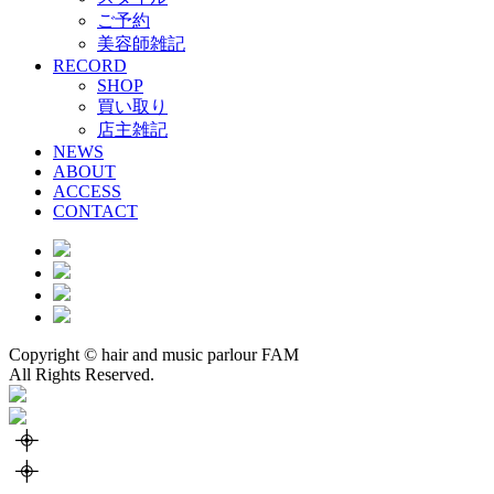
ご予約
美容師雑記
RECORD
SHOP
買い取り
店主雑記
NEWS
ABOUT
ACCESS
CONTACT
Copyright © hair and music parlour FAM
All Rights Reserved.