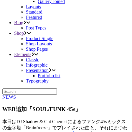
Gallery Joined
Layouts
Standard
Featured
Blog
Post Types
Shop
Product Single
Shop Layouts
Shop Pages
Elements
Classic
Infographic
Presentation
Portfolio list
Typography
NEWS
WEB追加「SOUL/FUNK 45s」
本日は
DJ Shadow & Cut Chemistによるファンク45sミックス
の金字塔「Brainfreeze」でプレイされた曲と、それにまつわ