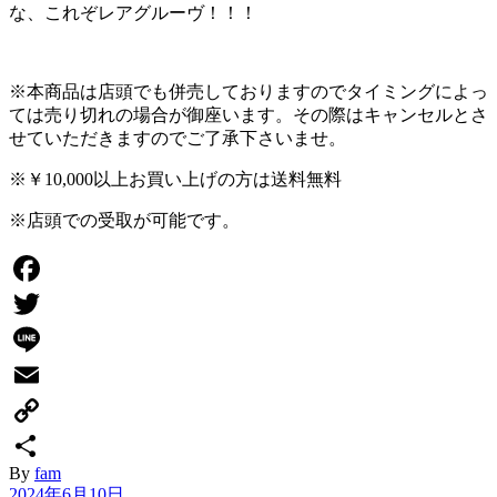
な、これぞレアグルーヴ！！！
※本商品は店頭でも併売しておりますのでタイミングによっ
ては売り切れの場合が御座います。その際はキャンセルとさ
せていただきますのでご了承下さいませ。
※￥10,000以上お買い上げの方は送料無料
※
店頭
での受取が可能です。
Facebook
Twitter
Line
Email
Copy
By
fam
Link
共
2024年6月10日