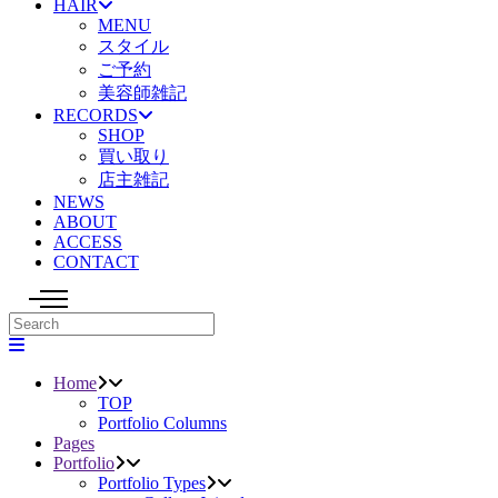
HAIR
MENU
スタイル
ご予約
美容師雑記
RECORDS
SHOP
買い取り
店主雑記
NEWS
ABOUT
ACCESS
CONTACT
Home
TOP
Portfolio Columns
Pages
Portfolio
Portfolio Types