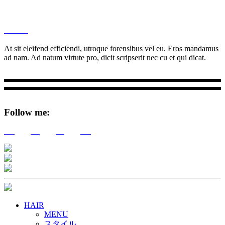
M
Ottar.
At sit eleifend efficiendi, utroque forensibus vel eu. Eros mandamus
ad nam. Ad natum virtute pro, dicit scripserit nec cu et qui dicat.
Follow me:
Tw
Be
Fb
Pin
HAIR
MENU
スタイル