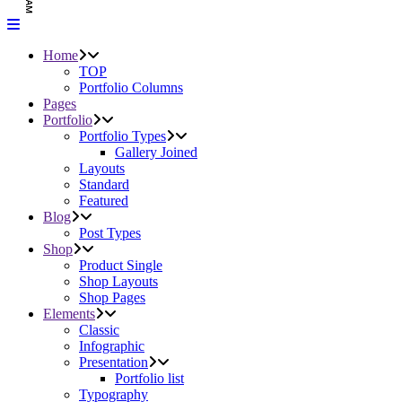
Home
TOP
Portfolio Columns
Pages
Portfolio
Portfolio Types
Gallery Joined
Layouts
Standard
Featured
Blog
Post Types
Shop
Product Single
Shop Layouts
Shop Pages
Elements
Classic
Infographic
Presentation
Portfolio list
Typography