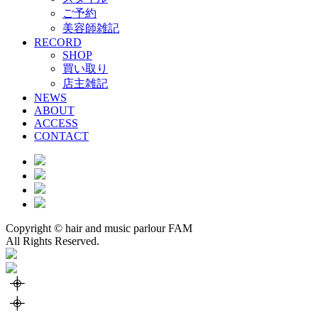
ご予約
美容師雑記
RECORD
SHOP
買い取り
店主雑記
NEWS
ABOUT
ACCESS
CONTACT
Copyright © hair and music parlour FAM
All Rights Reserved.