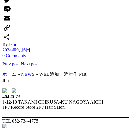
Twitter
Line
Email
Copy
By
fam
Link
共
2024年9月6日
有
0 Comments
Prev post
Next post
ホーム
»
NEWS
»
WEB追加「近年作 Part
III」
464-0073
1-12-10 TAKAMI CHIKUSA-KU NAGOYA AICHI
1F / Record Store 2F / Hair Salon
TEL 052-734-4775