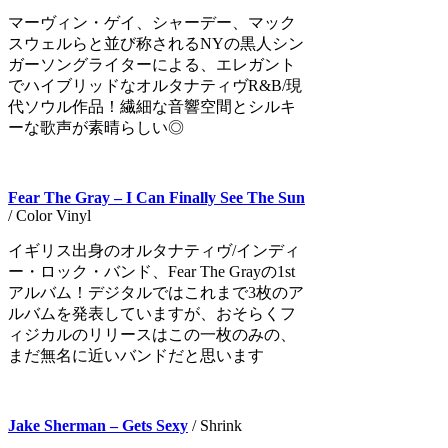
マーヴィン・ゲイ、シャーデー、マック
スウェルらと並び称されるNYの黒人シン
ガーソングライターによる、エレガント
でハイブリッドなオルタナティヴR&B/現
代ソウル作品！繊細な音響空間とシルキ
ーな歌声が素晴らしい◎
Fear The Gray – I Can Finally See The Sun
/ Color Vinyl
イギリス出身のオルタナティヴ/インディ
ー・ロック・バンド、Fear The Grayの1st
アルバム！デジタルではこれまで3枚のア
ルバムを発表していますが、おそらくフ
ィジカルのリリースはこの一枚のみの、
まだ無名に近いバンドだと思います
Jake Sherman – Gets Sexy
/ Shrink