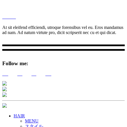
M
Ottar.
At sit eleifend efficiendi, utroque forensibus vel eu. Eros mandamus
ad nam. Ad natum virtute pro, dicit scripserit nec cu et qui dicat.
Follow me:
Tw
Be
Fb
Pin
HAIR
MENU
スタイル