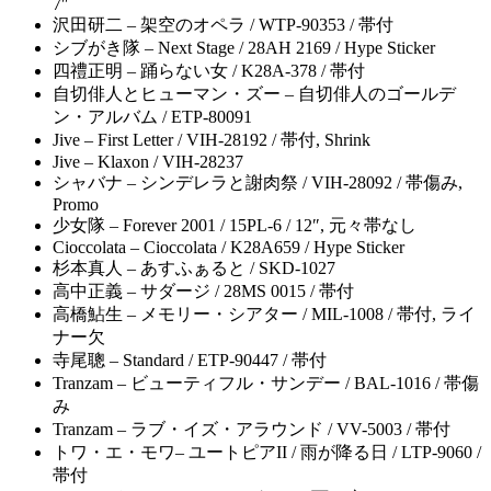
7″
沢田研二 – 架空のオペラ / WTP-90353 / 帯付
シブがき隊 – Next Stage / 28AH 2169 / Hype Sticker
四禮正明 – 踊らない女 / K28A-378 / 帯付
自切俳人とヒューマン・ズー – 自切俳人のゴールデ
ン・アルバム / ETP-80091
Jive – First Letter / VIH-28192 / 帯付, Shrink
Jive – Klaxon / VIH-28237
シャバナ – シンデレラと謝肉祭 / VIH-28092 / 帯傷み,
Promo
少女隊 – Forever 2001 / 15PL-6 / 12″, 元々帯なし
Cioccolata – Cioccolata / K28A659 / Hype Sticker
杉本真人 – あすふぁると / SKD-1027
高中正義 – サダージ / 28MS 0015 / 帯付
高橋鮎生 – メモリー・シアター / MIL-1008 / 帯付, ライ
ナー欠
寺尾聰 – Standard / ETP-90447 / 帯付
Tranzam – ビューティフル・サンデー / BAL-1016 / 帯傷
み
Tranzam – ラブ・イズ・アラウンド / VV-5003 / 帯付
トワ・エ・モワ– ユートピアII / 雨が降る日 / LTP-9060 /
帯付