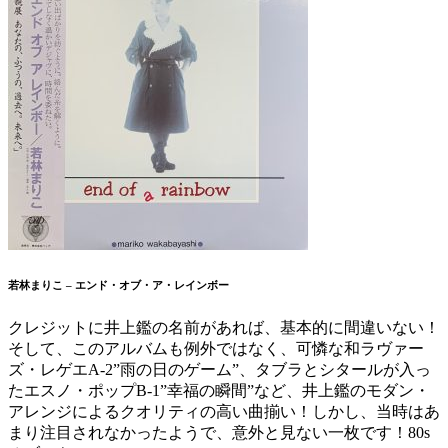
若林まりこ – エンド・オブ・ア・レインボー
クレジットに井上鑑の名前があれば、基本的に間違いない！
そして、このアルバムも例外ではなく、可憐な和ラヴァー
ズ・レゲエA-2”雨の日のゲーム”、タブラとシタールが入っ
たエスノ・ポップB-1”幸福の瞬間”など、井上鑑のモダン・
アレンジによるクオリティの高い曲揃い！しかし、当時はあ
まり注目されなかったようで、意外と見ない一枚です！80s