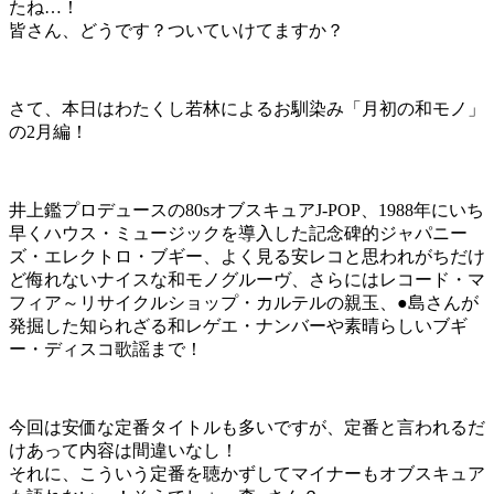
たね…！
皆さん、どうです？ついていけてますか？
さて、本日はわたくし若林によるお馴染み「月初の和モノ」
の2月編！
井上鑑プロデュースの80sオブスキュアJ-POP、1988年にいち
早くハウス・ミュージックを導入した記念碑的ジャパニー
ズ・エレクトロ・ブギー、よく見る安レコと思われがちだけ
ど侮れないナイスな和モノグルーヴ、さらにはレコード・マ
フィア～リサイクルショップ・カルテルの親玉、●島さんが
発掘した知られざる和レゲエ・ナンバーや素晴らしいブギ
ー・ディスコ歌謡まで！
今回は安価な定番タイトルも多いですが、定番と言われるだ
けあって内容は間違いなし！
それに、こういう定番を聴かずしてマイナーもオブスキュア