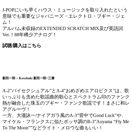
J-POPにいち早くハウス・ミュージックを取り入れたという
意味でも重要なジャパニーズ・エレクトロ・ブギー・ジェ
ム！
アルバム未収録のEXTENDED SCRATCH MIX及び英語詞
Ver.！88年稀少アナログ！
試聴/購入はこちら
新田一郎 – Kotobuki 新田一郎･三番
A-2”バイセクシュアル”とA-4”おめざめエアロビクス”は、歌
いっぷりも含めた歌謡曲的歌心とスペクトラム印のファンク
熱が融合した珠玉のブギー・ファンク歌謡です！まさに和レ
アグルーヴ！
一方、大瀧詠一/ナイアガラ風のA-3”背中でGood Luck”や、
マイケル・フランクスに似たボッサ調のB-3”Aoyama “Fly Me
To The Moon””などライト・メロウな曲もいい！