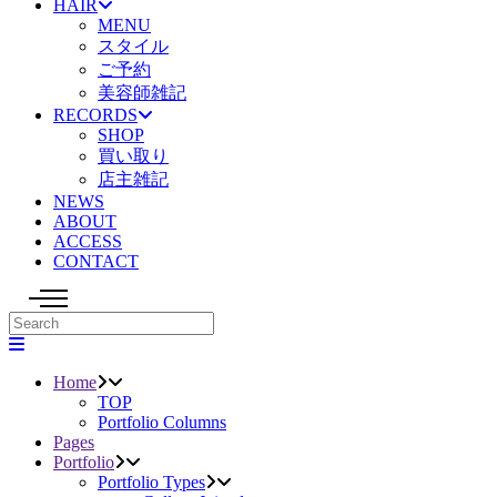
HAIR
MENU
スタイル
ご予約
美容師雑記
RECORDS
SHOP
買い取り
店主雑記
NEWS
ABOUT
ACCESS
CONTACT
Home
TOP
Portfolio Columns
Pages
Portfolio
Portfolio Types