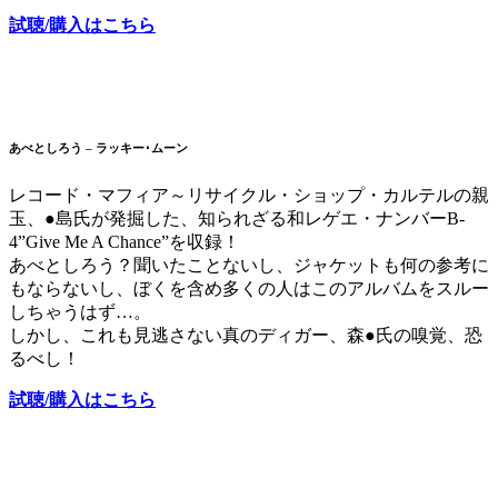
試聴/購入はこちら
あべとしろう – ラッキー･ムーン
レコード・マフィア～リサイクル・ショップ・カルテルの親
玉、●島氏が発掘した、知られざる和レゲエ・ナンバーB-
4”Give Me A Chance”を収録！
あべとしろう？聞いたことないし、ジャケットも何の参考に
もならないし、ぼくを含め多くの人はこのアルバムをスルー
しちゃうはず…。
しかし、これも見逃さない真のディガー、森●氏の嗅覚、恐
るべし！
試聴/購入はこちら