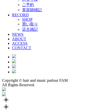
ご予約
美容師雑記
RECORD
SHOP
買い取り
店主雑記
NEWS
ABOUT
ACCESS
CONTACT
Copyright © hair and music parlour FAM
All Rights Reserved.