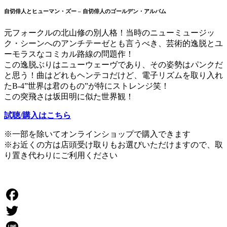
自切俳人とヒューマン・ズー – 自切俳人のゴールデン・アルバム
元フォークルの北山修の別人格！当時のニューミュージッ
ク・シーンへのアンチテーゼとも言うべき、芸術的逸脱とユ
ーモラスなコミカル路線の問題作！
この逸脱ぶりはニューウェーヴであり、その姿勢はパンクだ
と思う！曲はどれもヘンテコだけど、電子リズムを取り入れ
たB-4”世界は君のもの”が特にストレンジ笑！
この突飛さは坂田明に似た世界観！
試聴/購入はこちら
※一部を除いてオンラインショップで購入できます
※お近くの方は店頭受け取りもお選びいただけますので、取
り置き代わりにご利用ください
Facebook
Twitter