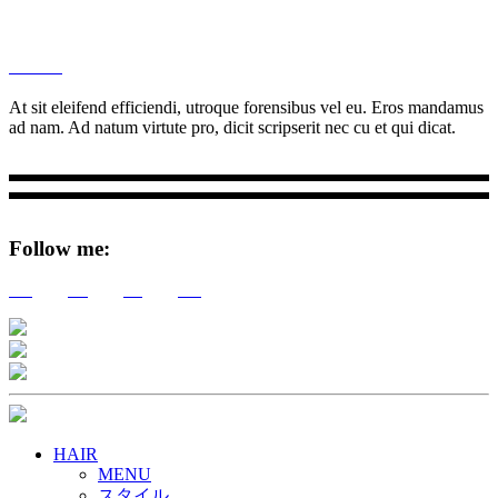
M
Ottar.
At sit eleifend efficiendi, utroque forensibus vel eu. Eros mandamus
ad nam. Ad natum virtute pro, dicit scripserit nec cu et qui dicat.
Follow me:
Tw
Be
Fb
Pin
HAIR
MENU
スタイル