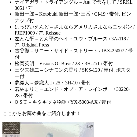
ナイアガラ・トライアングル – A面で恋をして / SRKL
3051 / 7″
新田一郎 – Kotobuki 新田一郎･三番 / CI-19 / 帯付, ピン
ナップ付
はっぴいえんど – さよならアメリカさよならニッポン /
FJEP1009 / 7″, Reissue
左とん平 – とん平のヘイ・ユウ・ブルース / 3A-118 /
7″, Original Press
古谷徹 – サニー・サイド・ストリート / JBX-25007 / 帯
付
松岡英明 – Visions Of Boys / 28・3H-251 / 帯付
三ツ矢雄二 – シナモンの香り / SKS-120 / 帯付, ポスタ
ー付
夢織人 – 夢織人 I / 25・3H-10 / 帯付
若林まりこ – エンド・オブ・ア・レインボー / 30220-
28 / 帯付
O.S.T. – キタキツネ物語 / YX-5003-AX / 帯付
ここからお薦め曲をご紹介します！