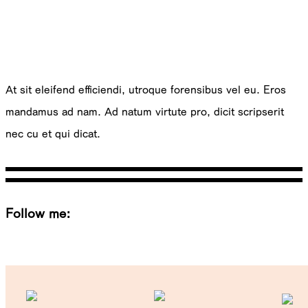
M
Ottar.
At sit eleifend efficiendi, utroque forensibus vel eu. Eros
mandamus ad nam. Ad natum virtute pro, dicit scripserit
nec cu et qui dicat.
Follow me:
Tw
Be
Fb
Pin