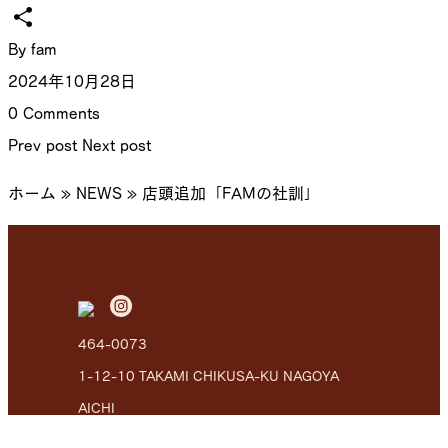
Copy
Link
共
By
fam
有
2024年10月28日
0 Comments
Prev post
Next post
ホーム
»
NEWS
»
店頭追加「FAMの社訓」
464-0073
1-12-10 TAKAMI CHIKUSA-KU NAGOYA
AICHI
1F / Record Store 2F / Hair Salon