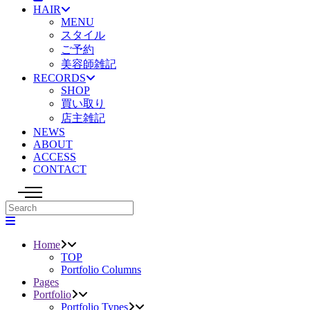
HAIR
MENU
スタイル
ご予約
美容師雑記
RECORDS
SHOP
買い取り
店主雑記
NEWS
ABOUT
ACCESS
CONTACT
Home
TOP
Portfolio Columns
Pages
Portfolio
Portfolio Types