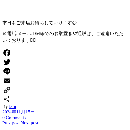
本日もご来店お待ちしております😊
※電話/メール/DM等でのお取置きや通販は、ご遠慮いただ
いております🙇‍♂️
Facebook
Twitter
Line
Email
Copy
By
fam
Link
共
2024年11月15日
有
0 Comments
Prev post
Next post