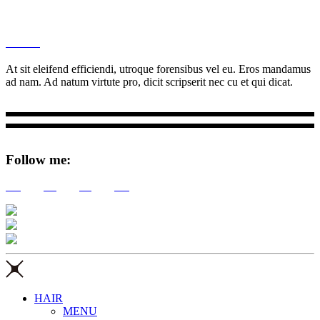
M
Ottar.
At sit eleifend efficiendi, utroque forensibus vel eu. Eros mandamus
ad nam. Ad natum virtute pro, dicit scripserit nec cu et qui dicat.
Follow me:
Tw
Be
Fb
Pin
HAIR
MENU