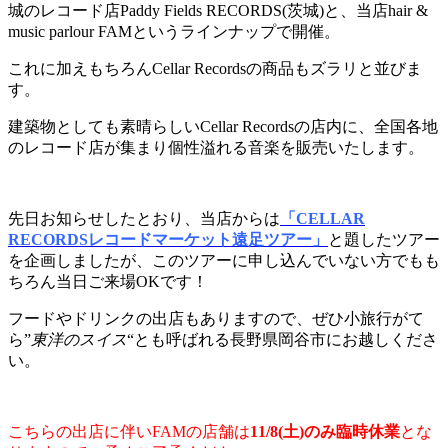
城のレコード店Paddy Fields RECORDS(茨城)と、当店hair &
music parlour FAMというラインナップで開催。
これに加えもちろんCellar Recordsの商品もズラリと並びま
す。
建築物としても素晴らしいCellar Recordsの店内に、全国各地
のレコード店が集まり個性溢れる音楽を販売いたします。
先日お知らせしたとおり、当店からは
「CELLAR
RECORDSレコードマーケット遠足ツアー」
と題したツアー
を企画しましたが、このツアーに申し込んでいない方でもも
ちろん当日ご来場OKです！
フードやドリンクの出店もありますので、ぜひ小旅行がて
ら”
東洋のスイス
“とも呼ばれる長野県岡谷市にお越しくださ
い。
こちらの出店に伴いFAMの店舗は
11/8(土)のみ臨時休業
とな