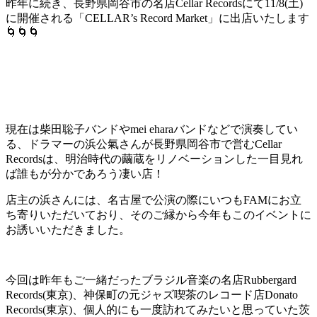
昨年に続き、長野県岡谷市の名店Cellar Recordsにて11/8(土)
に開催される「CELLAR’s Record Market」に出店いたします
🌀🌀🌀
現在は柴田聡子バンドやmei eharaバンドなどで演奏してい
る、ドラマーの浜公氣さんが長野県岡谷市で営むCellar
Recordsは、明治時代の繭蔵をリノベーションした一目見れ
ば誰もが分かであろう凄い店！
店主の浜さんには、名古屋で公演の際にいつもFAMにお立
ち寄りいただいており、そのご縁から今年もこのイベントに
お誘いいただきました。
今回は昨年もご一緒だったブラジル音楽の名店Rubbergard
Records(東京)、神保町の元ジャズ喫茶のレコード店Donato
Records(東京)、個人的にも一度訪れてみたいと思っていた茨