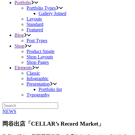
Portfolio
Portfolio Types
Gallery Joined
Layouts
Standard
Featured
Blog
Post Types
Shop
Product Single
Shop Layouts
Shop Pages
Elements
Classic
Infographic
Presentation
Portfolio list
Typography
NEWS
岡谷出店「CELLAR’s Record Market」