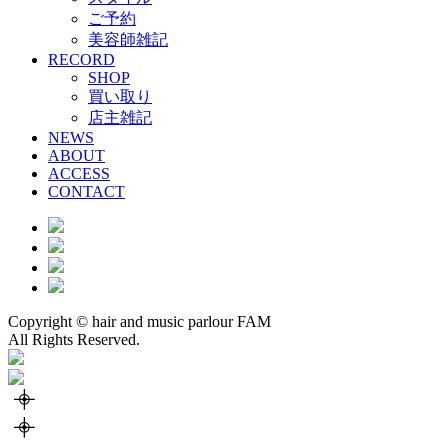
ご予約
美容師雑記
RECORD
SHOP
買い取り
店主雑記
NEWS
ABOUT
ACCESS
CONTACT
Copyright © hair and music parlour FAM
All Rights Reserved.