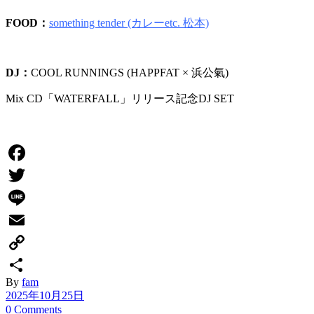
FOOD：
something tender (カレーetc. 松本)
DJ：
COOL RUNNINGS (HAPPFAT × 浜公氣)
Mix CD「WATERFALL」リリース記念DJ SET
Facebook
Twitter
Line
Email
Copy
By
fam
Link
共
2025年10月25日
有
0 Comments