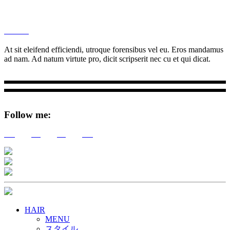
M
Ottar.
At sit eleifend efficiendi, utroque forensibus vel eu. Eros mandamus
ad nam. Ad natum virtute pro, dicit scripserit nec cu et qui dicat.
Follow me:
Tw
Be
Fb
Pin
HAIR
MENU
スタイル