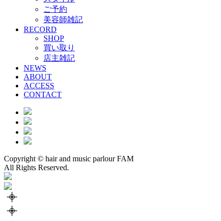
ご予約
美容師雑記
RECORD
SHOP
買い取り
店主雑記
NEWS
ABOUT
ACCESS
CONTACT
Copyright © hair and music parlour FAM
All Rights Reserved.