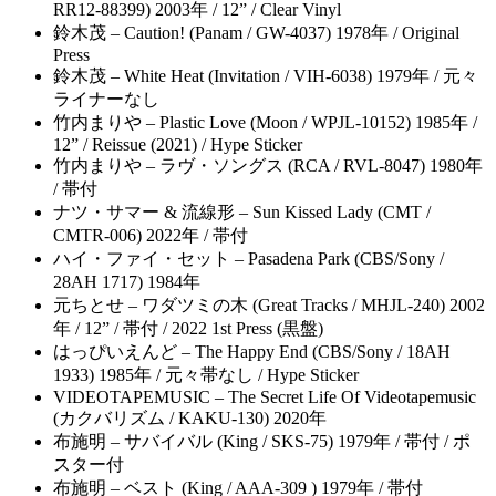
RR12-88399) 2003年 / 12” / Clear Vinyl
鈴木茂 – Caution! (Panam / GW-4037) 1978年 / Original
Press
鈴木茂 – White Heat (Invitation / VIH-6038) 1979年 / 元々
ライナーなし
竹内まりや – Plastic Love (Moon / WPJL-10152) 1985年 /
12” / Reissue (2021) / Hype Sticker
竹内まりや – ラヴ・ソングス (RCA / RVL-8047) 1980年
/ 帯付
ナツ・サマー & 流線形 – Sun Kissed Lady (CMT /
CMTR-006) 2022年 / 帯付
ハイ・ファイ・セット – Pasadena Park (CBS/Sony /
28AH 1717) 1984年
元ちとせ – ワダツミの木 (Great Tracks / MHJL-240) 2002
年 / 12” / 帯付 / 2022 1st Press (黒盤)
はっぴいえんど – The Happy End (CBS/Sony / 18AH
1933) 1985年 / 元々帯なし / Hype Sticker
VIDEOTAPEMUSIC – The Secret Life Of Videotapemusic
(カクバリズム / KAKU-130) 2020年
布施明 – サバイバル (King / SKS-75) 1979年 / 帯付 / ポ
スター付
布施明 – ベスト (King / AAA-309 ) 1979年 / 帯付