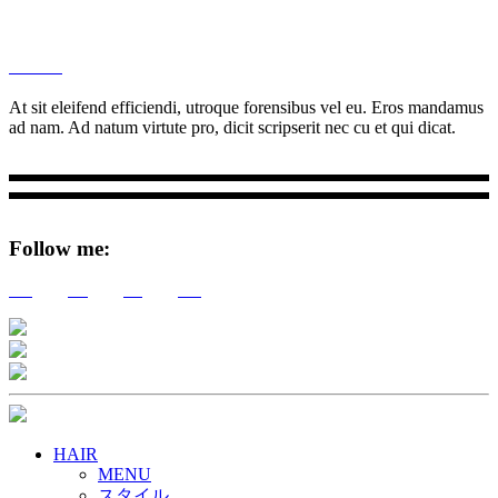
M
Ottar.
At sit eleifend efficiendi, utroque forensibus vel eu. Eros mandamus
ad nam. Ad natum virtute pro, dicit scripserit nec cu et qui dicat.
Follow me:
Tw
Be
Fb
Pin
HAIR
MENU
スタイル