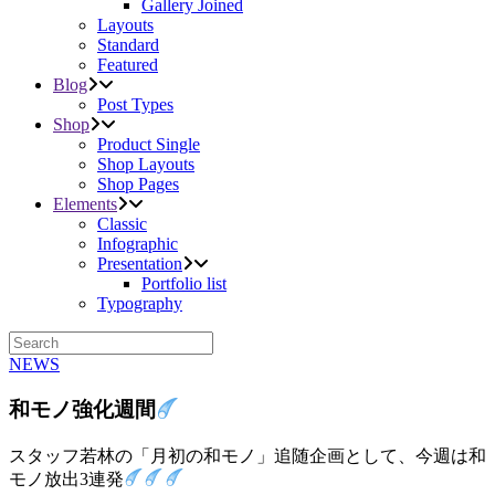
Gallery Joined
Layouts
Standard
Featured
Blog
Post Types
Shop
Product Single
Shop Layouts
Shop Pages
Elements
Classic
Infographic
Presentation
Portfolio list
Typography
NEWS
和モノ強化週間
スタッフ若林の「月初の和モノ」追随企画として、今週は和
モノ放出3連発