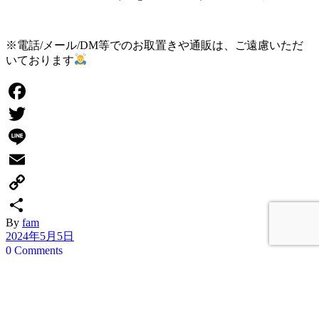
※電話/メール/DM等でのお取置きや通販は、ご遠慮いただ
いております
Facebook
Twitter
Line
Email
Copy
By
fam
Link
共
2024年5月5日
有
0 Comments
Prev post
Next post
ホーム
»
NEWS
»
和モノ強化週間