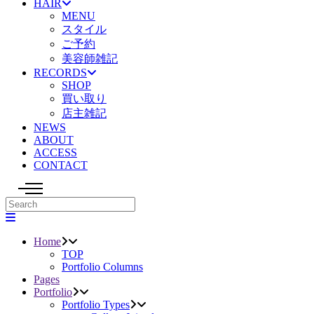
HAIR
MENU
スタイル
ご予約
美容師雑記
RECORDS
SHOP
買い取り
店主雑記
NEWS
ABOUT
ACCESS
CONTACT
Home
TOP
Portfolio Columns
Pages
Portfolio
Portfolio Types