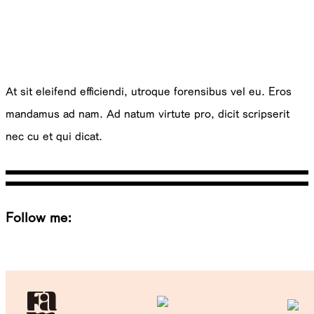
M
Ottar.
At sit eleifend efficiendi, utroque forensibus vel eu. Eros
mandamus ad nam. Ad natum virtute pro, dicit scripserit
nec cu et qui dicat.
Follow me:
Tw
Be
Fb
Pin