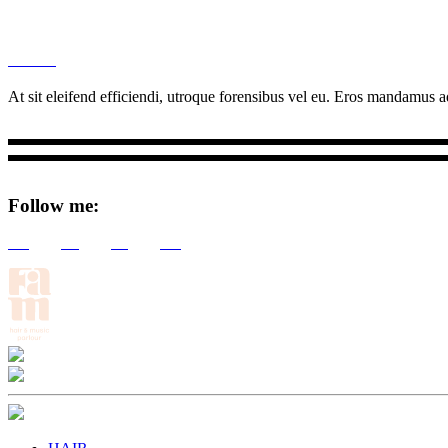
M
Ottar.
At sit eleifend efficiendi, utroque forensibus vel eu. Eros mandamus ad
Follow me:
Tw
Be
Fb
Pin