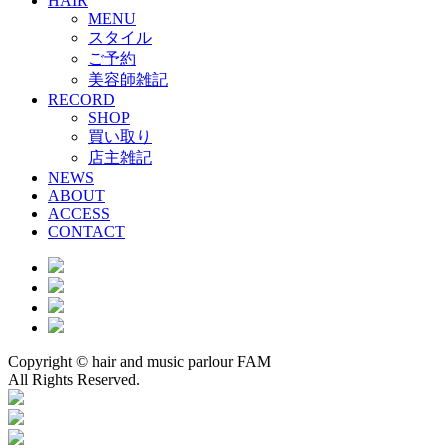
HAIR
MENU
スタイル
ご予約
美容師雑記
RECORD
SHOP
買い取り
店主雑記
NEWS
ABOUT
ACCESS
CONTACT
Copyright © hair and music parlour FAM
All Rights Reserved.