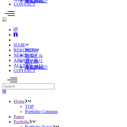
店主雑記
美容師雑記
CONTACT
HAIR
RECORDS
MENU
NEWS
SHOP
スタイル
ABOUT
買い取り
ご予約
ACCESS
店主雑記
美容師雑記
CONTACT
Home
TOP
Portfolio Columns
Pages
Portfolio
Portfolio Types