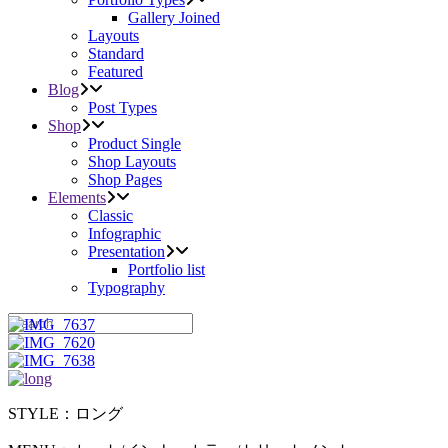
Gallery Joined
Layouts
Standard
Featured
Blog
Post Types
Shop
Product Single
Shop Layouts
Shop Pages
Elements
Classic
Infographic
Presentation
Portfolio list
Typography
STYLE：ロング