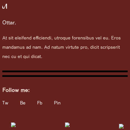
M
Ottar.
At sit eleifend efficiendi, utroque forensibus vel eu. Eros
mandamus ad nam. Ad natum virtute pro, dicit scripserit
nec cu et qui dicat.
Follow me:
Tw
Be
Fb
Pin