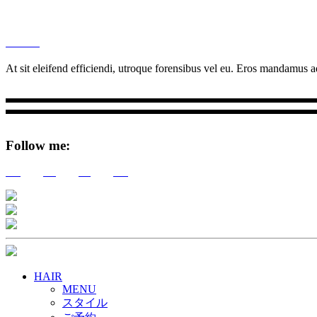
M
Ottar.
At sit eleifend efficiendi, utroque forensibus vel eu. Eros mandamus ad
Follow me:
Tw
Be
Fb
Pin
HAIR
MENU
スタイル