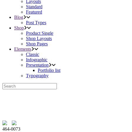
Layouts
Standard
Featured
Blog
Post Types
Shop
Product Single
Shop Layouts
Shop Pages
Elements
Classic
Infographic
Presentation
Portfolio list
Typography
464-0073