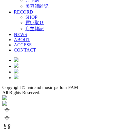
ご予約
美容師雑記
RECORD
SHOP
買い取り
店主雑記
NEWS
ABOUT
ACCESS
CONTACT
Copyright © hair and music parlour FAM
All Rights Reserved.