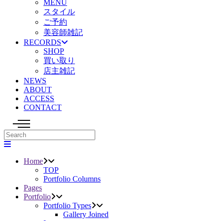
MENU
スタイル
ご予約
美容師雑記
RECORDS
SHOP
買い取り
店主雑記
NEWS
ABOUT
ACCESS
CONTACT
Home
TOP
Portfolio Columns
Pages
Portfolio
Portfolio Types
Gallery Joined